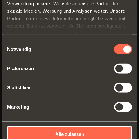
Schreibtisch; oder im
Verwendung unserer Website an unsere Partner für
soziale Medien, Werbung und Analysen weiter. Unsere
Hotelzimmer, um eine
Partner führen diese Informationen möglicherweise mit
Arbeitsfläche, Barfächer oder
SWITCH TO THE SALICE US
weiteren Daten zusammen, die Sie ihnen bereitgestellt
WEBSITE TO SEE THE PRODUCTS
kleine Klapp-Pulte zu bilden.
haben oder die sie im Rahmen Ihrer Nutzung der Dienste
SPECIFIC TO THE US
gesammelt haben.
Einwilligungsauswahl
Notwendig
YES, TAKE ME TO THE US WEBSITE
Präferenzen
No, thanks
ZURÜCK ZU MAGAZIN
Statistiken
PDF herunterladen
Marketing
Alle zulassen