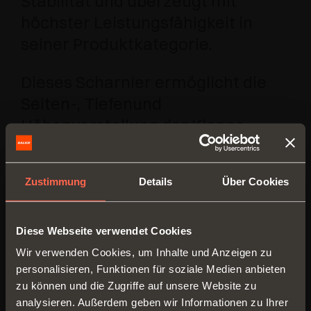
Stabilität und überzeugt mit
höchster Leistungsfähigkeit in
seiner Produktkategorie.
Dieses Scharnier ermöglicht die
Seiten-, Tiefenund
Höhenverstellung der Klappe.
Auch mit dem Push System
ausgestattet ist Pacta in
Zustimmung
Details
Über Cookies
zahlreichen Farbausführungen
lieferbar und kann in
verschiedenen Möbelbereichen
Diese Webseite verwendet Cookies
eingesetzt werden. Ideal für Möbel
Wir verwenden Cookies, um Inhalte und Anzeigen zu
personalisieren, Funktionen für soziale Medien anbieten
im Wohnbereich und in Küchen
zu können und die Zugriffe auf unsere Website zu
oder in Kinderzimmern als
analysieren. Außerdem geben wir Informationen zu Ihrer