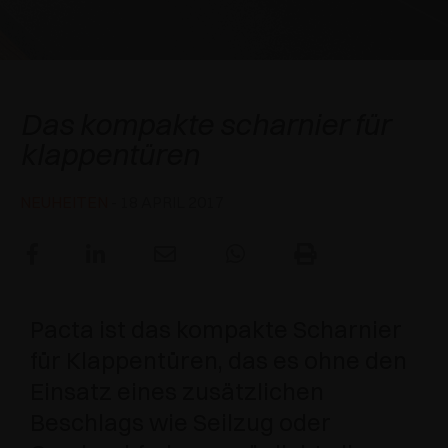
SPEZIELLE ANSCHLÄGE
PREISE
DÄMPFER UND SCHNÄPPER
EXCESSORIES - AUFHÄNGEN
FLÄCHENBÜNDIGE SYSTEME
EXCESSORIES - SCHÜTZEN
SYSTEM FÜR SCHRÄNKE MIT SICH
DÄMPFER - EXTERNE UND ZUM EINBOHREN
Salice Pacta
ÜBERLAGERNDEN TÜREN
Das kompakte scharnier für
EXCESSORIES - AUFBEWAHREN
MECHANISCHE UND MAGNETISCHE
klappentüren
EINSCHUBTÜRENSYSTEME
SCHNÄPPER
EXCESSORIES - HERAUSZIEHEN
SYSTEME FÜR VORLIEGENDE TÜREN
NEUHEITEN
- 18 APRIL 2017
EXCESSORIES - MODULARE SCHUBLADEN UND
REGALE
EXCESSORIES - REGALE
Pacta ist das kompakte Scharnier
PIN, SYSTEM FÜR DIE LAGERUNG VON
für Klappentüren, das es ohne den
ELEMENTEN
Einsatz eines zusätzlichen
Beschlags wie Seilzug oder