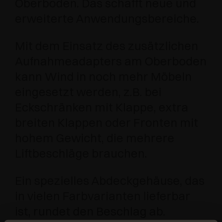
Oberboden. Das schafft neue und
erweiterte Anwendungsbereiche.
Mit dem Einsatz des zusätzlichen
Aufnahmeadapters am Oberboden
kann Wind in noch mehr Möbeln
eingesetzt werden, z.B. bei
Eckschränken mit Klappe, extra
breiten Klappen oder Fronten mit
hohem Gewicht, die mehrere
Liftbeschläge brauchen.
Ein spezielles Abdeckgehäuse, das
in vielen Farbvarianten lieferbar
ist, rundet den Beschlag ab.