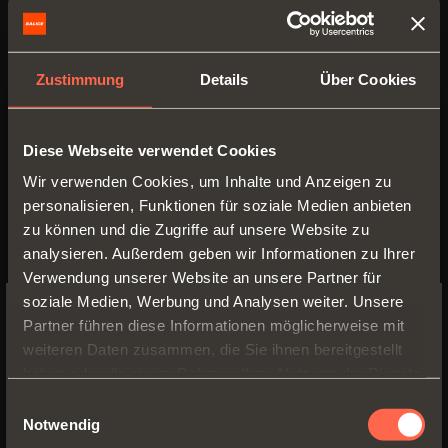
Das System Wind ist wahlweise
ausgestattet mit einem
Zustimmung
Details
Über Cookies
integrierten Dämpfungssystem für
die gedämpfte Schließung und mit
Diese Webseite verwendet Cookies
einem Push-System für die
Wir verwenden Cookies, um Inhalte und Anzeigen zu
Öffnung griffloser Klappen.
personalisieren, Funktionen für soziale Medien anbieten
zu können und die Zugriffe auf unsere Website zu
analysieren. Außerdem geben wir Informationen zu Ihrer
Verwendung unserer Website an unsere Partner für
soziale Medien, Werbung und Analysen weiter. Unsere
Partner führen diese Informationen möglicherweise mit
ZURÜCK ZU MAGAZIN
SWITCH TO THE SALICE US
weiteren Daten zusammen, die Sie ihnen bereitgestellt
WEBSITE TO SEE THE PRODUCTS
haben oder die sie im Rahmen Ihrer Nutzung der Dienste
SPECIFIC TO THE US
PDF herunterladen
gesammelt haben.
Einwilligungsauswahl
Notwendig
YES, TAKE ME TO THE US WEBSITE