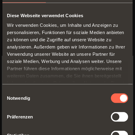
verändern und Ihr tägliches
Wohn-/Arbeitserlebnis zu
Diese Webseite verwendet Cookies
verbessern!
Wir verwenden Cookies, um Inhalte und Anzeigen zu
personalisieren, Funktionen für soziale Medien anbieten
zu können und die Zugriffe auf unsere Website zu
analysieren. Außerdem geben wir Informationen zu Ihrer
Verwendung unserer Website an unsere Partner für
soziale Medien, Werbung und Analysen weiter. Unsere
Partner führen diese Informationen möglicherweise mit
SWITCH TO THE SALICE US
weiteren Daten zusammen, die Sie ihnen bereitgestellt
WEBSITE TO SEE THE PRODUCTS
haben oder die sie im Rahmen Ihrer Nutzung der Dienste
SPECIFIC TO THE US
gesammelt haben.
Einwilligungsauswahl
Notwendig
YES, TAKE ME TO THE US WEBSITE
Präferenzen
No, thanks