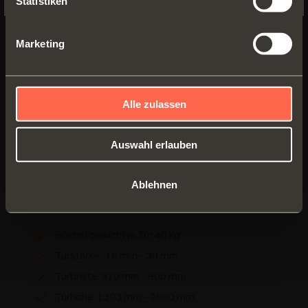
Statistiken
Marketing
EINSCHUBTÜRENSYSTEM
Exedra
Alle zulassen
Einschubtürensystem mit unterstützter
Öffnungsbewegung und gedämpftem
Auswahl erlauben
Türeinzug. Auch mit Push-Öffnung
verfügbar.
Ablehnen
MEHR ERFAHREN
Höchstgewicht je Tür 40 kg
Türstärke : 18 mm - 30 mm
Türbreite: 370 mm - 900 mm
Türhöhe: 1303 mm - 2800 mm