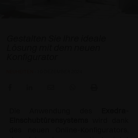
SPEZIELLE ANSCHLÄGE
PREISE
DÄMPFER UND SCHNÄPPER
EXCESSORIES - AUFHÄNGEN
FLÄCHENBÜNDIGE SYSTEME
EXCESSORIES - SCHÜTZEN
SYSTEM FÜR SCHRÄNKE MIT SICH
DÄMPFER - EXTERNE UND ZUM EINBOHREN
Exedra
ÜBERLAGERNDEN TÜREN
Gestalten Sie Ihre ideale
EXCESSORIES - AUFBEWAHREN
MECHANISCHE UND MAGNETISCHE
Lösung mit dem neuen
EINSCHUBTÜRENSYSTEME
SCHNÄPPER
Konfigurator
EXCESSORIES - HERAUSZIEHEN
SYSTEME FÜR VORLIEGENDE TÜREN
EXCESSORIES - MODULARE SCHUBLADEN UND
NEUHEITEN
- 10 DEZEMBER 2024
REGALE
EXCESSORIES - REGALE
PIN, SYSTEM FÜR DIE LAGERUNG VON
Die Anwendung des
Exedra-
ELEMENTEN
Einschubtürensystems
wird dank
des neuen Online-Konfigurators,