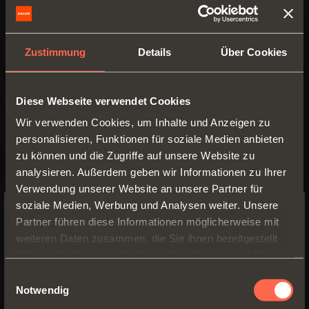
Zustimmung
Details
Über Cookies
Diese Webseite verwendet Cookies
Wir verwenden Cookies, um Inhalte und Anzeigen zu
personalisieren, Funktionen für soziale Medien anbieten
zu können und die Zugriffe auf unsere Website zu
analysieren. Außerdem geben wir Informationen zu Ihrer
Verwendung unserer Website an unsere Partner für
soziale Medien, Werbung und Analysen weiter. Unsere
LINEABOX EASY
Partner führen diese Informationen möglicherweise mit
SWITCH TO THE SALICE US
weiteren Daten zusammen, die Sie ihnen bereitgestellt
4 verfügbare
2-Teilige
WEBSITE TO SEE THE PRODUCTS
haben oder die sie im Rahmen Ihrer Nutzung der Dienste
Höhen
SPECIFIC TO THE US
Metallwangen Lineabox
gesammelt haben.
Stärke des
Einwilligungsauswahl
Easy, Boden und
Bodens 16 mm
Notwendig
Rückwand aus Holz
YES, TAKE ME TO THE US WEBSITE
Material: