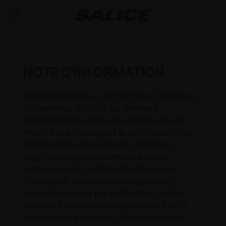
SOCIÉTÉ
A PROPOS DE NOUS
PRODUITS
NOTE D'INFORMATION
CHARNIÈRES
INSPIRATION
SALONS
Arturo Salice S.p.A., en tant que Contrôleur
de Données, traitera les données
COULISSES ET TIROIRS
ACTUALITÉS
CHARNIÈRES AVEC AMORTISSEURS INTÉGRÉS
ASSISTANCE TECHNIQUE
personnelles fournies en remplissant ce
modèle et en envoyant le curriculum vitae
EVÉNEMENT
DISTRIBUTION
SYSTÈMES DE LEVÉE ET PORTE ABATANTE
OUVERTURES PUSH POUR PORTES SANS
TIROIR MÉTALLIQUE
TRAVAILLER AVEC NOUS
(informations personnelles, diplômes,
POIGNÉE
expériences professionnelles, cadre
NOUVEAUTÉS
TÉLÉCHARGER
SYSTÈME MODULABLE DE PROFILÉS VERTICAUX
COULISSES INVISIBLES
SYSTÈMES DE LEVÉE
contractuel et traitements financiers,
CHARNIÈRES STANDARDS À RESSORT
références, raisons du changement),
CATALOGUES
CONTACTEZ-NOUS
SVAGO
ÉQUIPEMENTS INTÉRIEURS POUR ARMOIRES
TABLETTE COULISSANTE
SYSTÈMES POUR PORTES ABATTANTES
LUXER
manuellement et par ordinateur, dans le
OUTDOOR
seul but d'effectuer le recrutement et la
INSTRUCTIONS DE MONTAGE
CONFIGURATEURS
DESIGN
SYSTÈMES COULISSANTS
EXCESSORIES - RANGER
sélection du personnel. Ces données ne