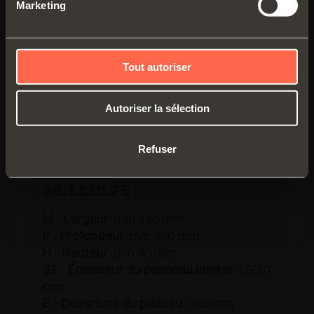
Marketing
Tout autoriser
Autoriser la sélection
Refuser
39.1130.25
M - Largeur
: min 450 mm
P - Profondeur
: min 390 mm
H - Hauteur
: min 90 mm
S1 - Épaisseur du panneau lateral
: 15/20
mm
E - Ouverture du plateau
: 325 mm