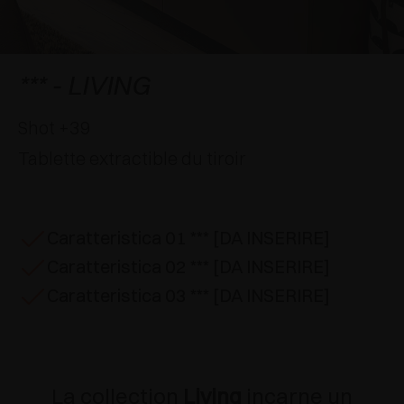
APPLICATIONS SPÉCIALES
RÉCOMPENSES INTERNATIONALES
AMORTISSEURS ET LOQUETEAUX
EXCESSORIES - SUSPENDRE
SYSTÈMES COPLANAIRES
EXCESSORIES - PROTÉGER
SYSTÈME POUR PORTES SUPERPOSÉES
AMORTISSEURS EXTERNES ET À ENCASTRER
*** - LIVING
EXCESSORIES - CONTENIR
SYSTÈMES POUR PORTES ESCAMOTABLES
LOQUETEAUX MÉCANIQUES ET MAGNÉTIQUES
Shot +39
Tablette extractible du tiroir
EXCESSORIES - EXTRAIRE
SYSTÈMES POUR PORTES PLIANTES
EXCESSORIES - TIROIRS ET ÉTAGÈRES
MODULABLES
Caratteristica 01 *** [DA INSERIRE]
Caratteristica 02 *** [DA INSERIRE]
EXCESSORIES - TABLETTES
Caratteristica 03 *** [DA INSERIRE]
PIN, SYSTÈME D’AMÉNAGEMENT
La collection
Living
incarne un