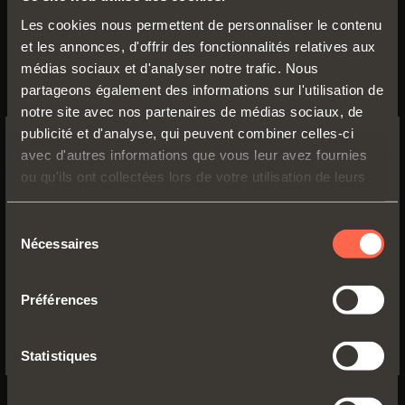
Les cookies nous permettent de personnaliser le contenu
Descrizione caratteristica tecnica 01
*** [DA
et les annonces, d'offrir des fonctionnalités relatives aux
INSERIRE]
médias sociaux et d'analyser notre trafic. Nous
partageons également des informations sur l'utilisation de
Descrizione caratteristica tecnica 02
*** [DA
notre site avec nos partenaires de médias sociaux, de
INSERIRE]
publicité et d'analyse, qui peuvent combiner celles-ci
avec d'autres informations que vous leur avez fournies
SWITCH TO THE SALICE US
Descrizione caratteristica tecnica 03
*** [DA
ou qu'ils ont collectées lors de votre utilisation de leurs
WEBSITE TO SEE THE PRODUCTS
INSERIRE]
services.
SPECIFIC TO THE US
Sélection
Descrizione caratteristica tecnica 04
*** [DA
Nécessaires
du
INSERIRE]
YES, TAKE ME TO THE US WEBSITE
consentement
Préférences
No, thanks
Statistiques
VERSIONS