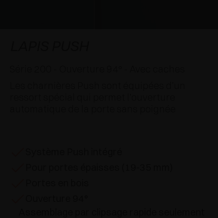
APPLICATIONS SPÉCIALES
RÉCOMPENSES INTERNATIONALES
AMORTISSEURS ET LOQUETEAUX
EXCESSORIES - SUSPENDRE
SYSTÈMES COPLANAIRES
EXCESSORIES - PROTÉGER
SYSTÈME POUR PORTES SUPERPOSÉES
AMORTISSEURS EXTERNES ET À ENCASTRER
LAPIS PUSH
EXCESSORIES - CONTENIR
SYSTÈMES POUR PORTES ESCAMOTABLES
LOQUETEAUX MÉCANIQUES ET MAGNÉTIQUES
Série 200 - Ouverture 94° - Avec caches
Les charnières Push sont équipées d’un
EXCESSORIES - EXTRAIRE
SYSTÈMES POUR PORTES PLIANTES
ressort spécial qui permet l’ouverture
automatique de la porte sans poignée
EXCESSORIES - TIROIRS ET ÉTAGÈRES
MODULABLES
EXCESSORIES - TABLETTES
Système Push intégré
Pour portes épaisses (19-35 mm)
PIN, SYSTÈME D’AMÉNAGEMENT
Portes en bois
Ouverture 94°
Assemblage par clipsage rapide seulement