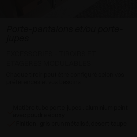
APPLICATIONS SPÉCIALES
RÉCOMPENSES INTERNATIONALES
AMORTISSEURS ET LOQUETEAUX
EXCESSORIES - SUSPENDRE
SYSTÈMES COPLANAIRES
EXCESSORIES - PROTÉGER
SYSTÈME POUR PORTES SUPERPOSÉES
AMORTISSEURS EXTERNES ET À ENCASTRER
Porte-pantalons et/ou porte-
jupes
EXCESSORIES - CONTENIR
SYSTÈMES POUR PORTES ESCAMOTABLES
LOQUETEAUX MÉCANIQUES ET MAGNÉTIQUES
EXCESSORIES - TIROIRS ET
EXCESSORIES - EXTRAIRE
SYSTÈMES POUR PORTES PLIANTES
ÉTAGÈRES MODULABLES
EXCESSORIES - TIROIRS ET ÉTAGÈRES
Chaque tiroir peut être configuré selon vos
MODULABLES
préférences et vos besoins
EXCESSORIES - TABLETTES
PIN, SYSTÈME D’AMÉNAGEMENT
Matière tube porte-jupes : aluminium peint
avec poudre époxy
Finition : gris brun métalisé, desert taupe