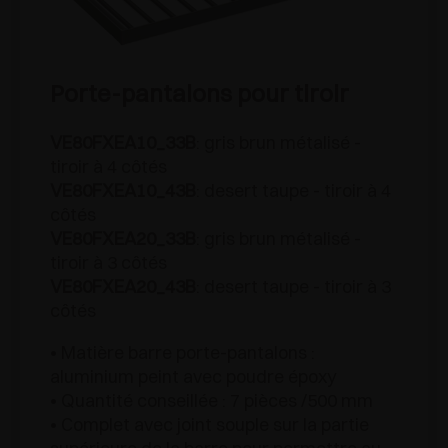
Porte-pantalons pour tiroir
VE80FXEA10_33B
: gris brun métalisé -
tiroir à 4 côtés
VE80FXEA10_43B
: desert taupe - tiroir à 4
côtés
VE80FXEA20_33B
: gris brun métalisé -
tiroir à 3 côtés
VE80FXEA20_43B
: desert taupe - tiroir à 3
côtés
• Matière barre porte-pantalons :
aluminium peint avec poudre époxy
• Quantité conseillée : 7 pièces /500 mm
• Complet avec joint souple sur la partie