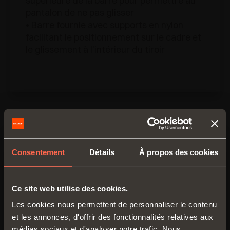
supérieure de la barre pour permettre au
pantalon de ne pas glisser
• Barre fournie avec supports en nylon
facilitant le positionnement sur le cadre et
le glissement à l’intérieur du tiroir
Consentement
Détails
À propos des cookies
Ce site web utilise des cookies.
Les cookies nous permettent de personnaliser le contenu
et les annonces, d'offrir des fonctionnalités relatives aux
Porte-jupes pour tiroir
médias sociaux et d'analyser notre trafic. Nous