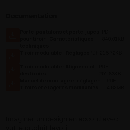
Documentation
Porte-pantalons et porte-jupes
PDF
pour tiroir - Caractéristiques
849.01KB
techniques
Tiroir modulable - Réglages
PDF 215.72KB
Tiroir modulable - Alignement
PDF
des tiroirs
201.83KB
Manuel de montage et réglage -
PDF
Tiroirs et étagères modulables
4.62MB
Imaginer un design en accord avec
votre produit favori