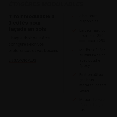
ÉTAGÈRES MODULABLES
Tiroir modulable à
3 hauteurs
disponibles
3 côtés pour
façade en bois
Largeur max. du
tiroir : min. 250
Chaque tiroir peut être
mm - max. 1250
configuré selon vos
Matière côtés :
préférences et vos besoins
aluminium peint
EN SAVOIR PLUS
avec poudre
époxy
Finition côtés :
gris brun
métalisé, desert
taupe
Matière ferrure
d’assemblage :
ABS