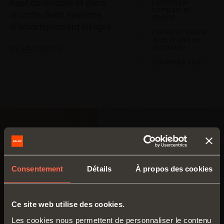
haut du meuble et dans
Esthétique
compact et
la porte. Avec système
discret
d’amortissement integré
Portes en bois et
avec profilé en
aluminium
EN SAVOIR PLUS
Ouverture 105°
Consentement
Détails
À propos des cookies
Ce site web utilise des cookies.
Les cookies nous permettent de personnaliser le contenu