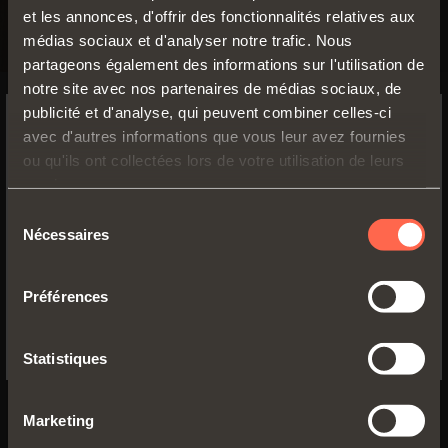
et les annonces, d'offrir des fonctionnalités relatives aux
médias sociaux et d'analyser notre trafic. Nous
partageons également des informations sur l'utilisation de
notre site avec nos partenaires de médias sociaux, de
publicité et d'analyse, qui peuvent combiner celles-ci
SILENTIA+
avec d'autres informations que vous leur avez fournies
SWITCH TO THE SALICE US
ou qu'ils ont collectées lors de votre utilisation de leurs
Pour portes de
Série 100 - Ouverture
WEBSITE TO SEE THE PRODUCTS
services.
poids et
105° - Application
SPECIFIC TO THE US
d’épaisseurs
réduits (15-20
Sélection
standard
mm)
Nécessaires
du
Charnières avec
YES, TAKE ME TO THE US WEBSITE
Portes en bois
consentement
amortisseur intégré
Ouverture 105°
Préférences
fonctionnant grâce à
No, thanks
Assemblage par
deux vérins
clipsage rapide
hydrauliques, réglables.
avec embases
Statistiques
Domi ou par
vissage avec
embases
EN SAVOIR PLUS
traditionnelles
Marketing