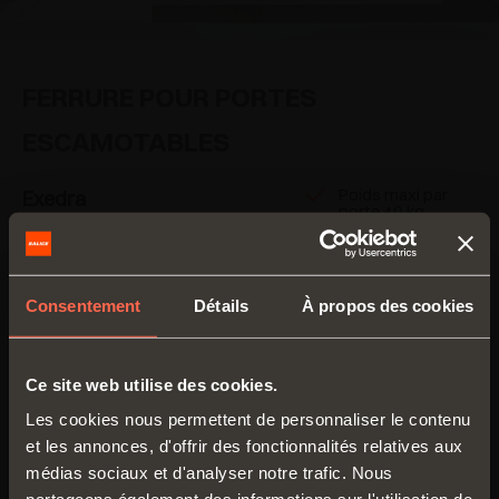
FERRURE POUR PORTES
ESCAMOTABLES
Poids maxi par
Exedra
porte 40 kg
Système avec
Épaisseur de 18
coulissement assisté et
mm à 30 mm
mouvement de la porte
Largeur de 370
Consentement
Détails
À propos des cookies
mm à 900 mm
amorti pendant
l’ouverture et la
Hauteur de 1303
mm à 2800 mm
fermeture. Disponible
Ce site web utilise des cookies.
aussi avec ouverture
Mouvement
amorti pendant
Les cookies nous permettent de personnaliser le contenu
Push.
ouverture et
fermeture
et les annonces, d'offrir des fonctionnalités relatives aux
EN SAVOIR PLUS
médias sociaux et d'analyser notre trafic. Nous
Ouverture Push
disponible