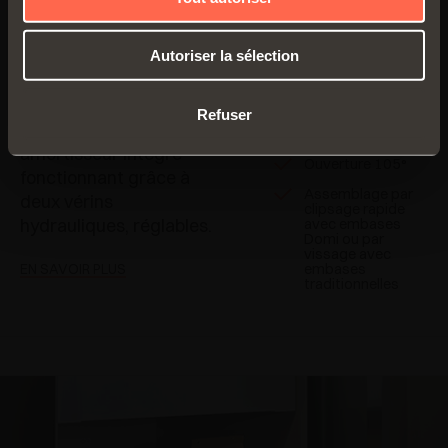
Pour portes de
Série 100 - Ouverture
Autoriser la sélection
poids et
105° - Application
d’épaisseurs
réduits (15-20
standard
mm)
Refuser
Charnières avec
Portes en bois
amortisseur intégré
Ouverture 105°
fonctionnant grâce à
Assemblage par
deux vérins
clipsage rapide
hydrauliques, réglables.
avec embases
Domi ou par
vissage avec
embases
EN SAVOIR PLUS
traditionnelles