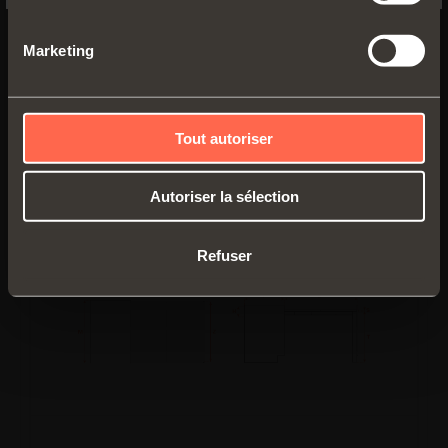
E - Ouverture du plateau
: 1040 mm
Z - Largeur du plateau
: min 855 mm
Marketing
S - Épaisseur du plateau
: min 16 mm
T - Hauteur du mécanisme
: 730/755
mm
Silent
: 78.1611.25
Tout autoriser
Autoriser la sélection
Refuser