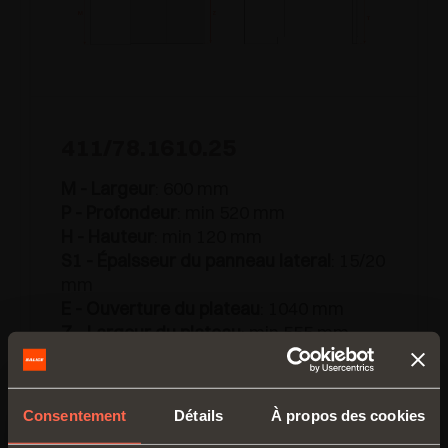
411/78.1610.25
M - Largeur
: 600 mm
P - Profondeur
: min 520 mm
H - Hauteur
: min 120 mm
S1 - Épaisseur du panneau lateral
: 15/20
mm
E - Ouverture du plateau
: 1040 mm
Z - Largeur du plateau
: min 555 mm
S - Épaisseur du plateau
: min 16 mm
T - Hauteur du mécanisme
: 730/755
mm
Consentement
Détails
À propos des cookies
Silent
: 78.1610.25