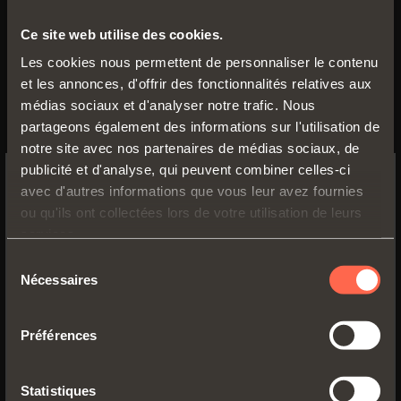
Ce site web utilise des cookies.
Les cookies nous permettent de personnaliser le contenu
et les annonces, d'offrir des fonctionnalités relatives aux
médias sociaux et d'analyser notre trafic. Nous
partageons également des informations sur l'utilisation de
notre site avec nos partenaires de médias sociaux, de
publicité et d'analyse, qui peuvent combiner celles-ci
avec d'autres informations que vous leur avez fournies
SWITCH TO THE SALICE US
ou qu'ils ont collectées lors de votre utilisation de leurs
WEBSITE TO SEE THE PRODUCTS
services.
SPECIFIC TO THE US
Sélection
411/78.1611.25
Nécessaires
du
YES, TAKE ME TO THE US WEBSITE
consentement
M - Largeur
: 900 mm
P - Profondeur
: min 520 mm
Préférences
No, thanks
H - Hauteur
: min 120 mm
S1 - Épaisseur du panneau lateral
: 15/20
Statistiques
mm