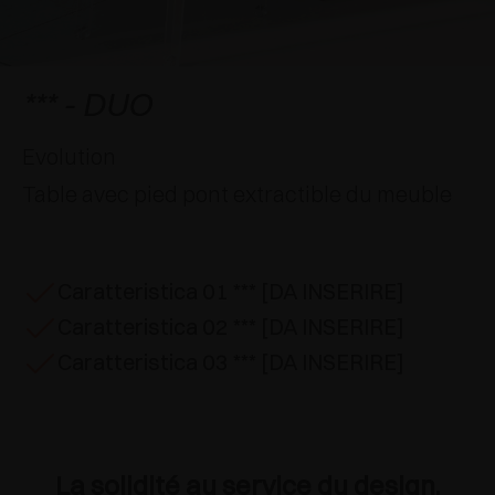
APPLICATIONS SPÉCIALES
RÉCOMPENSES INTERNATIONALES
AMORTISSEURS ET LOQUETEAUX
EXCESSORIES - SUSPENDRE
SYSTÈMES COPLANAIRES
EXCESSORIES - PROTÉGER
SYSTÈME POUR PORTES SUPERPOSÉES
AMORTISSEURS EXTERNES ET À ENCASTRER
*** - DUO
EXCESSORIES - CONTENIR
SYSTÈMES POUR PORTES ESCAMOTABLES
LOQUETEAUX MÉCANIQUES ET MAGNÉTIQUES
Evolution
Table avec pied pont extractible du meuble
EXCESSORIES - EXTRAIRE
SYSTÈMES POUR PORTES PLIANTES
EXCESSORIES - TIROIRS ET ÉTAGÈRES
MODULABLES
Caratteristica 01 *** [DA INSERIRE]
Caratteristica 02 *** [DA INSERIRE]
EXCESSORIES - TABLETTES
Caratteristica 03 *** [DA INSERIRE]
PIN, SYSTÈME D’AMÉNAGEMENT
La solidité au service du design.