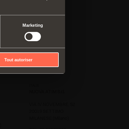
me modulable de profilés
caux
mes coulissants
Marketing
Tout autoriser
ITALIE
NUOVA ATIM S.r.l.
VIA IV NOVEMBRE, 52
20019 SETTIMO
MILANESE (Milano)
)