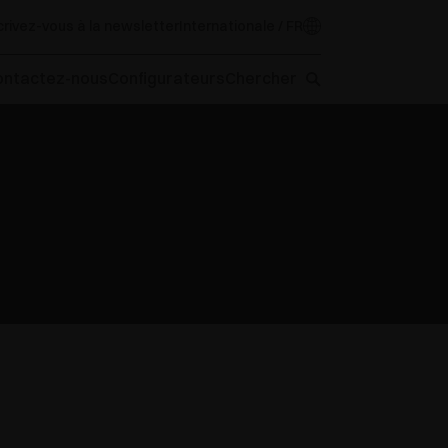
crivez-vous à la newsletter
Internationale / FR
ontactez-nous
Configurateurs
Chercher