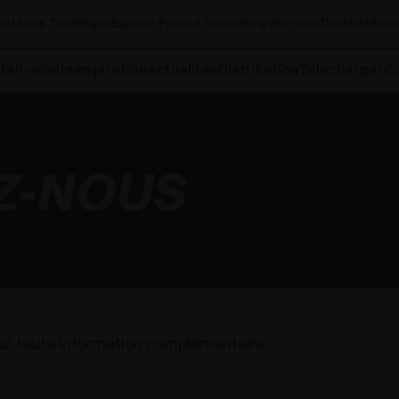
istance Technique
Espace Presse
Travailler avec nous
Durabilité
Ins
té
Produits
Inspiration
Actualités
Distribution
Télécharger
C
Z-NOUS
our toute information complémentaire.