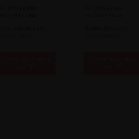
EL. 0721 899800
TEL. 0437 930866
AX 0721 897980
FAX 0437 931442
nfo.salice@salice.com
info@bortoluzzi.com
ww.salice.com
www.salice.com
Obtenir des indicati
Obtenir des indicati
ons
ons