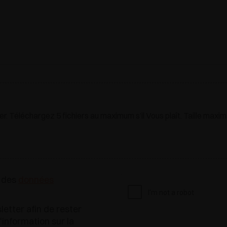
ger. Téléchargez 5 fichiers au maximum s’il Vous plaît. Taille maxim
n des
données
etter afin de rester
l'information sur la