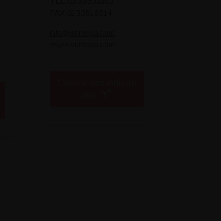
TEL. 02 33503203
FAX 02 33516514
info@atimspa.com
www.atimspa.com
Obtenir des indicati
ons