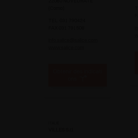
22060 NOVEDRATE
(Como)
T
F
TEL. 031 790424
FAX 031 791508
i
w
info.salice@salice.com
www.salice.com
Obtenir des indicati
ons
ITALIE
VILLES S.r.l.