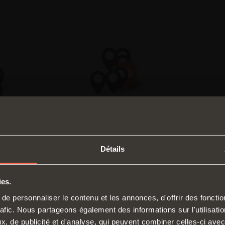
Détails
ies.
SWITCH TO THE SALICE US
e personnaliser le contenu et les annonces, d'offrir des fonctio
WEBSITE TO SEE THE PRODUCTS
rafic. Nous partageons également des informations sur l'utilisati
Charnières
Coulis
SPECIFIC TO THE US
, de publicité et d'analyse, qui peuvent combiner celles-ci avec