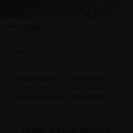
APPLICATIONS SPÉCIALES
RÉCOMPENSES INTERNATIONALES
AMORTISSEURS ET LOQUETEAUX
EXCESSORIES - SUSPENDRE
SYSTÈMES COPLANAIRES
EXCESSORIES - PROTÉGER
SYSTÈME POUR PORTES SUPERPOSÉES
AMORTISSEURS EXTERNES ET À ENCASTRER
*** - TOP
EXCESSORIES - CONTENIR
SYSTÈMES POUR PORTES ESCAMOTABLES
LOQUETEAUX MÉCANIQUES ET MAGNÉTIQUES
Breakfast
Plateau coulissant sous plan de travail
EXCESSORIES - EXTRAIRE
SYSTÈMES POUR PORTES PLIANTES
EXCESSORIES - TIROIRS ET ÉTAGÈRES
MODULABLES
Caratteristica 01 *** [DA INSERIRE]
Caratteristica 02 *** [DA INSERIRE]
EXCESSORIES - TABLETTES
Caratteristica 03 *** [DA INSERIRE]
PIN, SYSTÈME D’AMÉNAGEMENT
Le plan de travail devient le