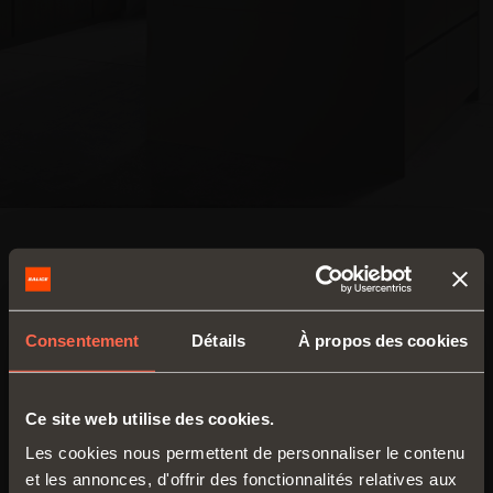
Caractéristiques techniques
Descrizione caratteristica tecnica 01
*** [DA
Consentement
Détails
À propos des cookies
INSERIRE]
Descrizione caratteristica tecnica 02
*** [DA
Ce site web utilise des cookies.
INSERIRE]
Les cookies nous permettent de personnaliser le contenu
et les annonces, d'offrir des fonctionnalités relatives aux