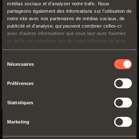
Descrizione caratteristica tecnica 03
*** [DA
médias sociaux et d'analyser notre trafic. Nous
INSERIRE]
partageons également des informations sur l'utilisation de
notre site avec nos partenaires de médias sociaux, de
Descrizione caratteristica tecnica 04
*** [DA
publicité et d'analyse, qui peuvent combiner celles-ci
INSERIRE]
avec d'autres informations que vous leur avez fournies
SWITCH TO THE SALICE US
ou qu'ils ont collectées lors de votre utilisation de leurs
WEBSITE TO SEE THE PRODUCTS
services.
SPECIFIC TO THE US
Sélection
Nécessaires
du
YES, TAKE ME TO THE US WEBSITE
consentement
VERSIONS
Préférences
No, thanks
Statistiques
Marketing