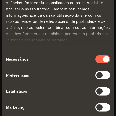
anúncios, fornecer funcionalidades de redes sociais e
analisar o nosso tráfego. Também partilhamos
informações acerca da sua utilização do site com os
nossos parceiros de redes sociais, de publicidade e de
Prospecto técnico
análise, que as podem combinar com outras informações
PDF 10.95MB
que lhes forneceu ou recolhidas por estes a partir da sua
SWITCH TO THE SALICE US
utilização dos respetivos serviços.
WEBSITE TO SEE THE PRODUCTS
SPECIFIC TO THE US
Seleção
Necessários
de
YES, TAKE ME TO THE US WEBSITE
VERSÕES
consentimento
Preferências
No, thanks
Estatísticas
Marketing