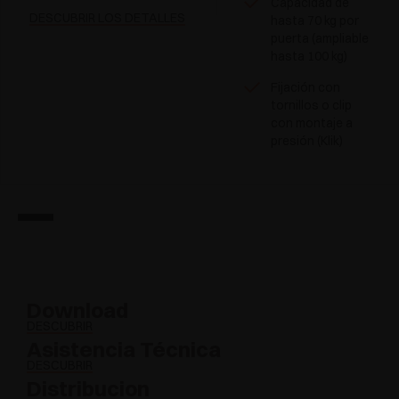
Capacidad de
DESCUBRIR LOS DETALLES
hasta 70 kg por
puerta (ampliable
hasta 100 kg)
Fijación con
tornillos o clip
con montaje a
presión (Klik)
Download
DESCUBRIR
Asistencia Técnica
DESCUBRIR
Distribucion