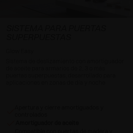
APLICACIONES ESPECIALES
RECONOCIMIENTOS
AMORTIGUADORES Y PULSADORES
EXCESSORIES - COLGAR
SISTEMAS COPLANARIOS
EXCESSORIES - CONSERVAR
SISTEMA PARA PUERTAS SUPERPUESTAS
AMORTIGUADORES EXTERNOS Y DE ENCAJAR
SISTEMA PARA PUERTAS
SUPERPUESTAS
EXCESSORIES - CONTENER
SISTEMAS PARA PUERTAS OCULTAS
PULSADORES MECÁNICOS Y MAGNÉTICOS
Glow Easy
EXCESSORIES - EXTRAER
SISTEMAS PARA PUERTAS DE LIBRO
Sistema de deslizamiento con amortiguador
EXCESSORIES - CAJONES Y ESTANTES
de aceite para armarios de 2, 3 o más
MODULARES
puertas superpuestas, desarrollado para
aplicaciones en zonas de día y noche
EXCESSORIES - ESTANTES
PIN, SISTEMA PARA LA DISPOSICIÓN DE
Apertura y cierre amortiguados y
ELEMENTOS
controlados
Amortiguador de aceite
Compatible con puertas de madera y