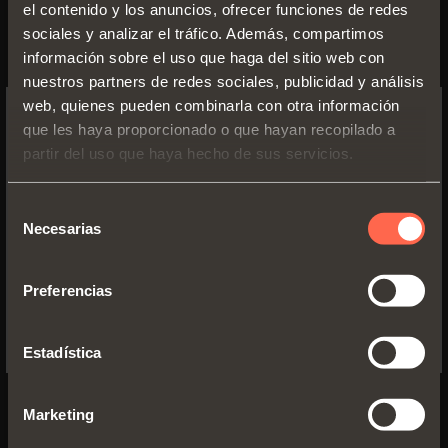
el contenido y los anuncios, ofrecer funciones de redes
sociales y analizar el tráfico. Además, compartimos
información sobre el uso que haga del sitio web con
Características técnicas
nuestros partners de redes sociales, publicidad y análisis
web, quienes pueden combinarla con otra información
que les haya proporcionado o que hayan recopilado a
COMPOSICIÓN DEL MECANISMO:
SWITCH TO THE SALICE US
partir del uso que haya hecho de sus servicios.
- perfiles de aluminio: aleación 6060T5,
WEBSITE TO SEE THE PRODUCTS
anodizados plata
SPECIFIC TO THE US
- ruedas de deslizamiento: rodamientos para alta
Selección
velocidad
Necesarias
de
YES, TAKE ME TO THE US WEBSITE
- carros superiores e inferiores: chapa pintada
consentimiento
- componentes internos: material plástico y
Preferencias
zamak
No, thanks
CARACTERÍSTICAS DE LAS PUERTAS:
Estadística
- peso máximo para cada puerta
70 kg
; con kit de
refuerzo
100 kg
(uniformemente distribuido)
Marketing
- espesor dividido en 6 categorías hasta
50 mm
- altura desde el suelo: 17 mm o 33 mm