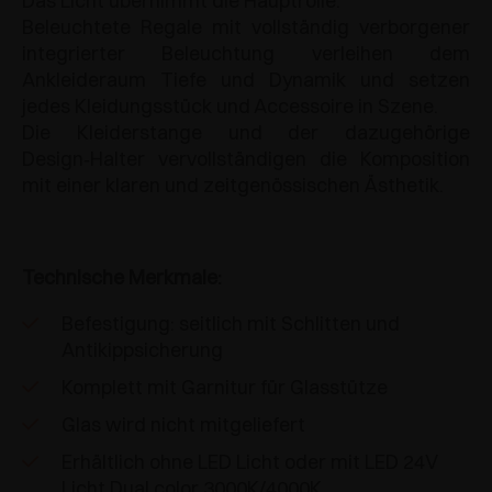
Das Licht übernimmt die Hauptrolle.
Beleuchtete Regale mit vollständig verborgener
integrierter Beleuchtung verleihen dem
Ankleideraum Tiefe und Dynamik und setzen
jedes Kleidungsstück und Accessoire in Szene.
Die Kleiderstange und der dazugehörige
Design‑Halter vervollständigen die Komposition
mit einer klaren und zeitgenössischen Ästhetik.
Technische Merkmale:
Befestigung: seitlich mit Schlitten und
Antikippsicherung
Komplett mit Garnitur für Glasstütze
Glas wird nicht mitgeliefert
Erhältlich ohne LED Licht oder mit LED 24V
Licht Dual color 3000K/4000K