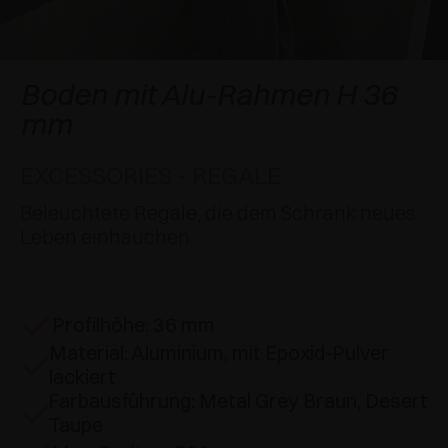
SPEZIELLE ANSCHLÄGE
PREISE
DÄMPFER UND SCHNÄPPER
EXCESSORIES - AUFHÄNGEN
FLÄCHENBÜNDIGE SYSTEME
EXCESSORIES - SCHÜTZEN
SYSTEM FÜR SCHRÄNKE MIT SICH
DÄMPFER - EXTERNE UND ZUM EINBOHREN
Boden mit Alu-Rahmen H 36
ÜBERLAGERNDEN TÜREN
mm
EXCESSORIES - AUFBEWAHREN
MECHANISCHE UND MAGNETISCHE
EINSCHUBTÜRENSYSTEME
SCHNÄPPER
EXCESSORIES - REGALE
EXCESSORIES - HERAUSZIEHEN
SYSTEME FÜR VORLIEGENDE TÜREN
Beleuchtete Regale, die dem Schrank neues
EXCESSORIES - MODULARE SCHUBLADEN UND
Leben einhauchen
REGALE
EXCESSORIES - REGALE
Profilhöhe: 36 mm
PIN, SYSTEM FÜR DIE LAGERUNG VON
Material: Aluminium, mit Epoxid-Pulver
ELEMENTEN
lackiert
Farbausführung: Metal Grey Braun, Desert
Taupe