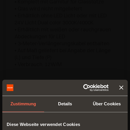
• Komplett mit Garnitur für Glasstütze
• Glas wird nicht mitgeliefert
• Erhältlich ohne LED Licht oder mit LED
24V Licht Dual color 3000K/4000K
• Erhältlich mit weißen oder rauchgrauen
Abdeckungen für LED
• 3-Meter-Verlängerungskabel enthalten
• Auf Maß geliefert bei Angabe der Länge
(L) und Tiefe (P)
• Verbrauch: 12W/M
Zustimmung
Details
Über Cookies
Diese Webseite verwendet Cookies