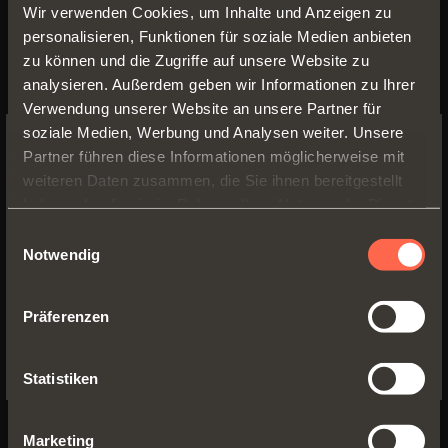
Wir verwenden Cookies, um Inhalte und Anzeigen zu
personalisieren, Funktionen für soziale Medien anbieten
zu können und die Zugriffe auf unsere Website zu
analysieren. Außerdem geben wir Informationen zu Ihrer
Kleiderstange und End-
Verwendung unserer Website an unsere Partner für
soziale Medien, Werbung und Analysen weiter. Unsere
Aufhänger für Kleiderstange
Partner führen diese Informationen möglicherweise mit
für Boden mit Alu-Rahmen H 36
SWITCH TO THE SALICE US
weiteren Daten zusammen, die Sie ihnen bereitgestellt
mm
WEBSITE TO SEE THE PRODUCTS
haben oder die sie im Rahmen Ihrer Nutzung der Dienste
SPECIFIC TO THE US
gesammelt haben.
Einwilligungsauswahl
• Material der Kleiderstange: Aluminium,
Notwendig
mit Epoxid-Pulver lackiert, Querschnitt
YES, TAKE ME TO THE US WEBSITE
15x30 mm
• Material der End-Aufhänger: Zink-
Präferenzen
No, thanks
Druckguss, mit Epoxid-Pulver lackiert
• Ausführung:
Statistiken
- Metal Grey Braun
- Desert Taupe
• Max. empfohlene Belastbarkeit:
Marketing